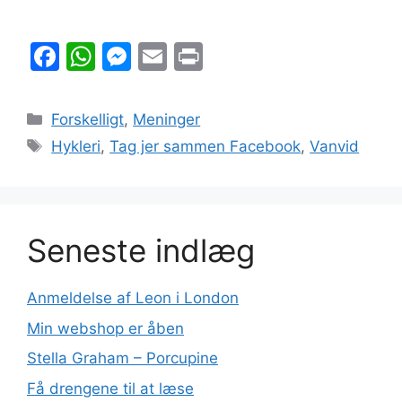
F
W
M
E
Pr
a
h
e
m
in
c
at
s
ai
t
Kategorier
Forskelligt
,
Meninger
e
s
s
l
Tags
Hykleri
,
Tag jer sammen Facebook
,
Vanvid
b
A
e
o
p
n
o
p
g
Seneste indlæg
k
er
Anmeldelse af Leon i London
Min webshop er åben
Stella Graham – Porcupine
Få drengene til at læse