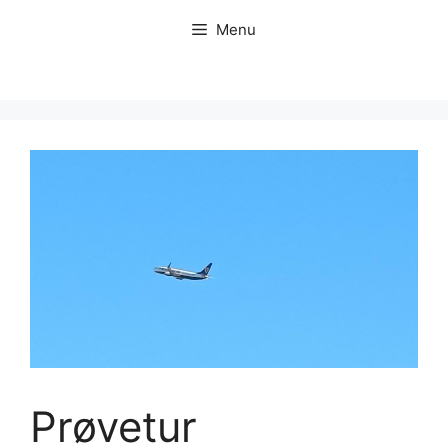
Hop
Menu
til
indhold
Prøvetur