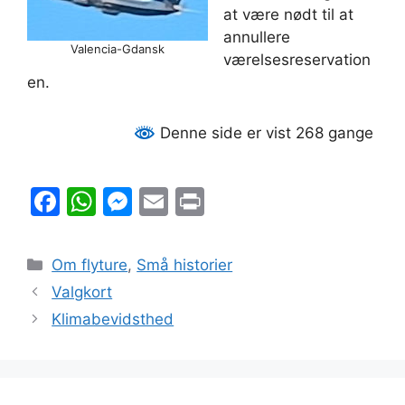
at være nødt til at
annullere
Valencia-Gdansk
værelsesreservation
en.
Denne side er vist 268 gange
F
W
M
E
Pr
a
h
e
m
in
c
at
s
ai
t
Kategorier
Om flyture
,
Små historier
e
s
s
l
Valgkort
b
A
e
Klimabevidsthed
o
p
n
o
p
g
k
er